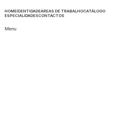
HOME
IDENTIDADE
ÁREAS DE TRABALHO
CATÁLOGO
ESPECIALIDADES
CONTACTOS
Menu
Click to enlarge