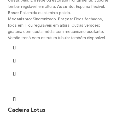
Costa:
Alta. Em rede ou estofada frontalmente. Suporte
lombar regulável em altura.
Assento:
Espuma flexível.
Base:
Poliamida ou aluminio polido.
Mecanismo:
Sincronizado.
Braços:
Fixos fechados,
fixos em T ou reguláveis em altura. Outras versões:
giratória com costa média com mecanismo oscilante.
Versão trenó com estrutura tubular também disponível.
Cadeira Lotus