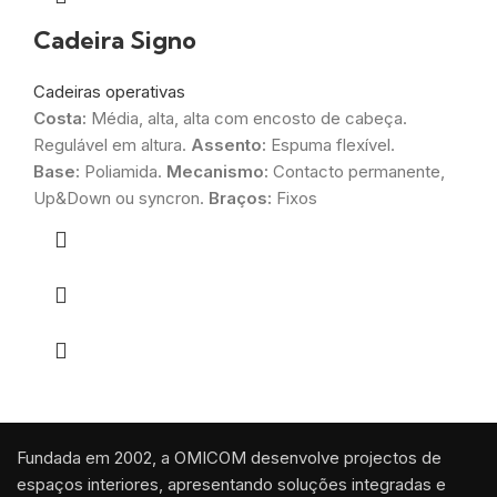
Cadeira Signo
Cadeiras operativas
Costa:
Média, alta, alta com encosto de cabeça.
Regulável em altura.
Assento:
Espuma flexível.
Base:
Poliamida.
Mecanismo:
Contacto permanente,
Up&Down ou syncron.
Braços:
Fixos
Fundada em 2002, a OMICOM desenvolve projectos de
espaços interiores, apresentando soluções integradas e