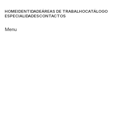
HOME
IDENTIDADE
ÁREAS DE TRABALHO
CATÁLOGO
ESPECIALIDADES
CONTACTOS
Menu
Click to enlarge