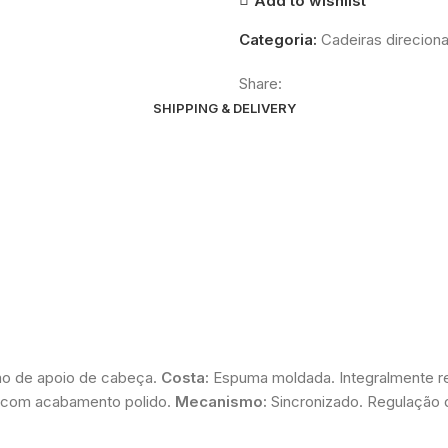
Add to wishlist
Categoria:
Cadeiras direciona
Share:
SHIPPING & DELIVERY
ção de apoio de cabeça.
Costa:
Espuma moldada. Integralmente rev
 com acabamento polido.
Mecanismo:
Sincronizado. Regulação 