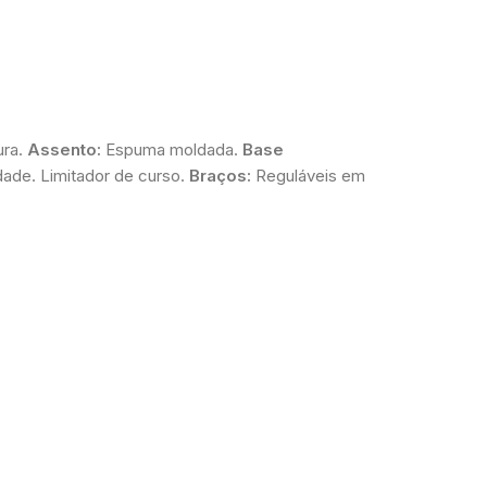
ura.
Assento:
Espuma moldada.
Base
ade. Limitador de curso.
Braços:
Reguláveis em