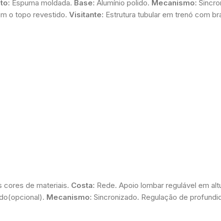
to:
Espuma moldada.
Base:
Alumínio polido.
Mecanismo:
Sincro
om o topo revestido.
Visitante:
Estrutura tubular em trenó com 
s cores de materiais.
Costa:
Rede. Apoio lombar regulável em alt
do(opcional).
Mecanismo:
Sincronizado. Regulação de profundi