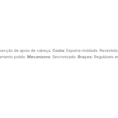
m secção de apoio de cabeça.
Costa:
Espuma moldada. Revestida 
amento polido.
Mecanismo:
Sincronizado.
Braços:
Reguláveis em