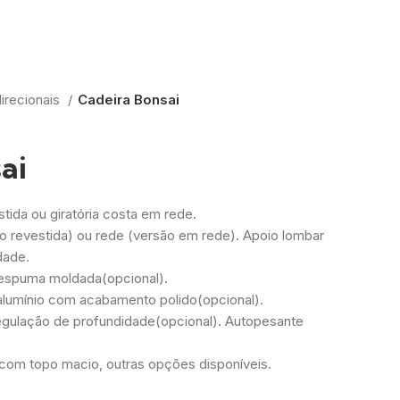
irecionais
Cadeira Bonsai
ai
stida ou giratória costa em rede.
o revestida) ou rede (versão em rede). Apoio lombar
dade.
 espuma moldada(opcional).
alumínio com acabamento polido(opcional).
egulação de profundidade(opcional). Autopesante
com topo macio, outras opções disponíveis.