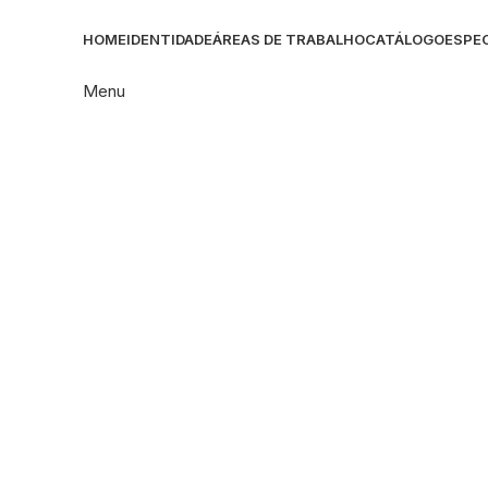
HOME
IDENTIDADE
ÁREAS DE TRABALHO
CATÁLOGO
ESPEC
Menu
Click to enlarge