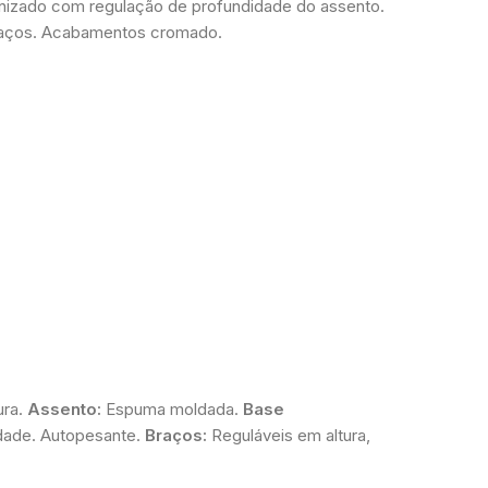
nizado com regulação de profundidade do assento.
braços. Acabamentos cromado.
ura.
Assento:
Espuma moldada.
Base
dade. Autopesante.
Braços:
Reguláveis em altura,