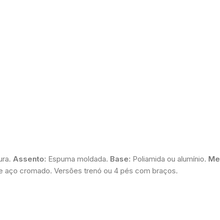
ura.
Assento:
Espuma moldada.
Base:
Poliamida ou alumínio.
Me
e aço cromado. Versões trenó ou 4 pés com braços.