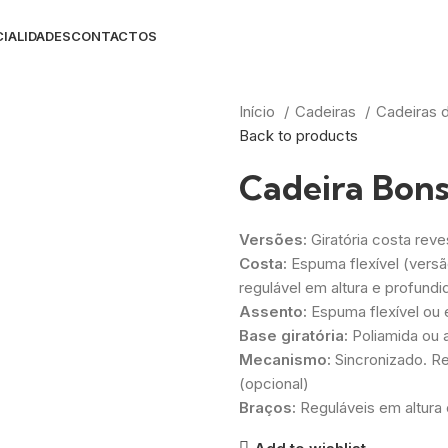
IALIDADES
CONTACTOS
Início
Cadeiras
Cadeiras d
Back to products
Cadeira Bons
Versões:
Giratória costa reve
Costa:
Espuma flexível (versã
regulável em altura e profundi
Assento:
Espuma flexível ou
Base giratória:
Poliamida ou 
Mecanismo:
Sincronizado. R
(opcional)
Braços:
Reguláveis em altura 