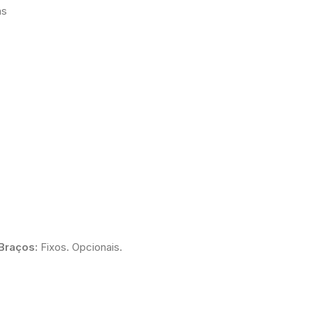
as
Braços:
Fixos. Opcionais.