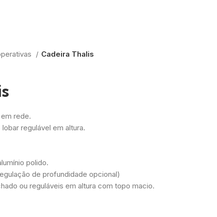
operativas
Cadeira Thalis
is
 em rede.
lobar regulável em altura.
lumínio polido.
egulação de profundidade opcional)
hado ou reguláveis em altura com topo macio.