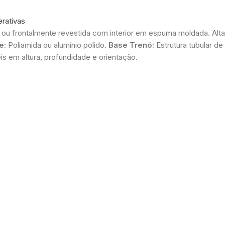
rativas
 ou frontalmente revestida com interior em espuma moldada. Alt
e:
Poliamida ou alumínio polido.
Base Trenó:
Estrutura tubular 
is em altura, profundidade e orientação.