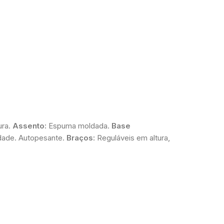
ura.
Assento:
Espuma moldada.
Base
dade. Autopesante.
Braços:
Reguláveis em altura,