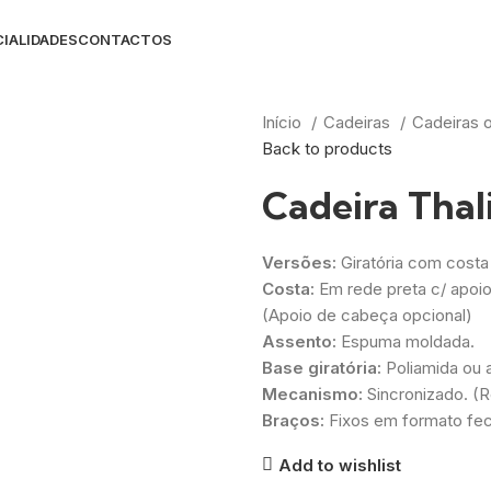
IALIDADES
CONTACTOS
Início
Cadeiras
Cadeiras 
Back to products
Cadeira Thal
Versões:
Giratória com costa
Costa:
Em rede preta c/ apoio 
(Apoio de cabeça opcional)
Assento:
Espuma moldada.
Base giratória:
Poliamida ou a
Mecanismo:
Sincronizado. (R
Braços:
Fixos em formato fec
Add to wishlist