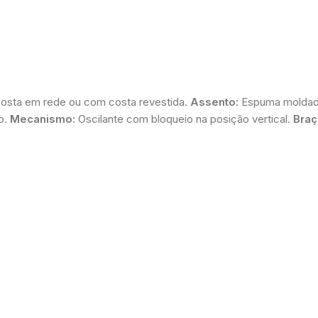
costa em rede ou com costa revestida.
Assento:
Espuma molda
o.
Mecanismo:
Oscilante com bloqueio na posição vertical.
Braç