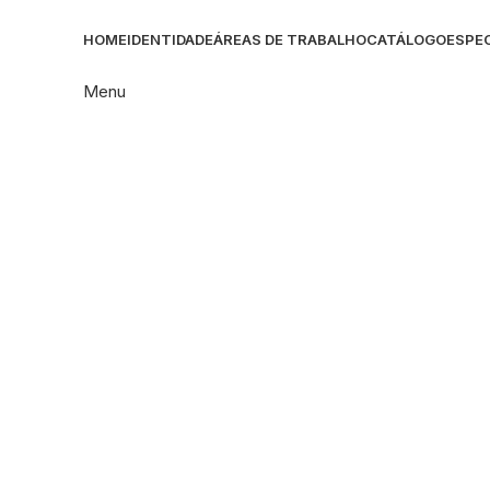
HOME
IDENTIDADE
ÁREAS DE TRABALHO
CATÁLOGO
ESPEC
Menu
Click to enlarge