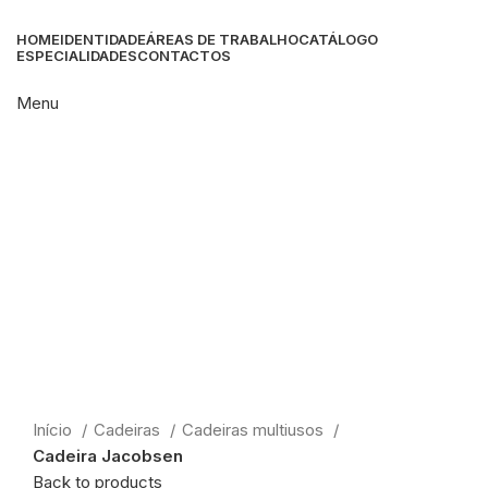
HOME
IDENTIDADE
ÁREAS DE TRABALHO
CATÁLOGO
ESPECIALIDADES
CONTACTOS
Menu
Click to enlarge
Início
Cadeiras
Cadeiras multiusos
Cadeira Jacobsen
Back to products