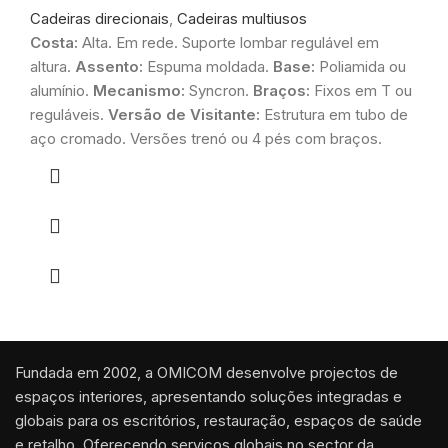
Cadeiras direcionais
,
Cadeiras multiusos
Costa:
Alta. Em rede. Suporte lombar regulável em
altura.
Assento:
Espuma moldada.
Base:
Poliamida ou
alumínio.
Mecanismo:
Syncron.
Braços:
Fixos em T ou
reguláveis.
Versão de Visitante:
Estrutura em tubo de
aço cromado. Versões trenó ou 4 pés com braços.
Fundada em 2002, a OMICOM desenvolve projectos de
espaços interiores, apresentando soluções integradas e
globais para os escritórios, restauração, espaços de saúde
e retalho. Oferecendo serviços globais no sector da