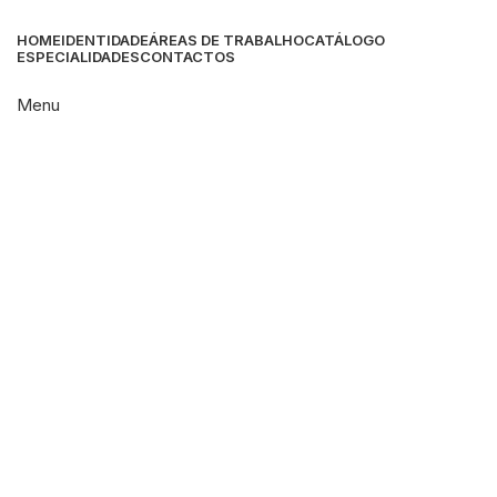
HOME
IDENTIDADE
ÁREAS DE TRABALHO
CATÁLOGO
ESPECIALIDADES
CONTACTOS
Menu
Click to enlarge