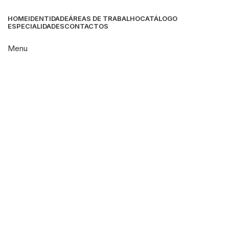
HOME
IDENTIDADE
ÁREAS DE TRABALHO
CATÁLOGO
ESPECIALIDADES
CONTACTOS
Menu
Click to enlarge