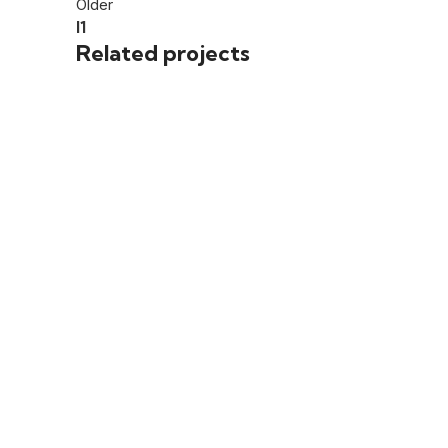
Older
I1
Related projects
INDÚSTRIA
I13
INDÚSTRIA
I10
INDÚSTRIA
I11