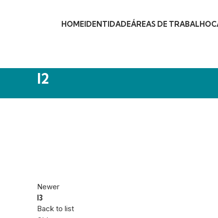
HOME
IDENTIDADE
ÁREAS DE TRABALHO
C
I2
Newer
I3
Back to list