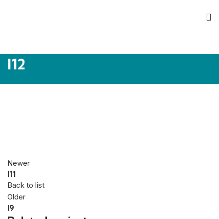
I12
Newer
I11
Back to list
Older
I9