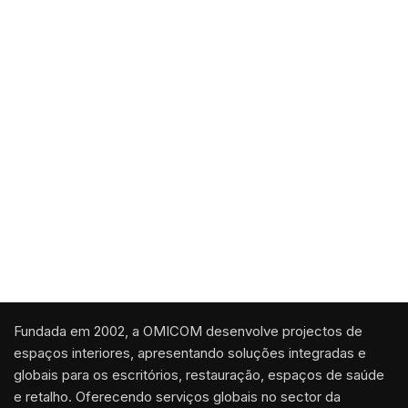
INDÚSTRIA
I5
INDÚSTRIA
I4
INDÚSTRIA
I3
Fundada em 2002, a OMICOM desenvolve projectos de
espaços interiores, apresentando soluções integradas e
globais para os escritórios, restauração, espaços de saúde
e retalho. Oferecendo serviços globais no sector da