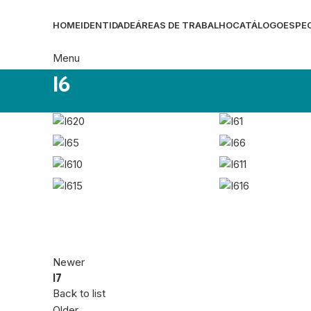
HOME
IDENTIDADE
ÁREAS DE TRABALHO
CATÁLOGO
ESPEC
Menu
I6
Newer
I7
Back to list
Older