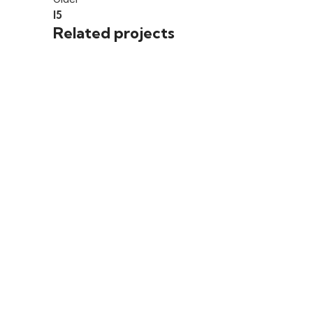
I5
Related projects
INDÚSTRIA
I13
INDÚSTRIA
I10
INDÚSTRIA
I11