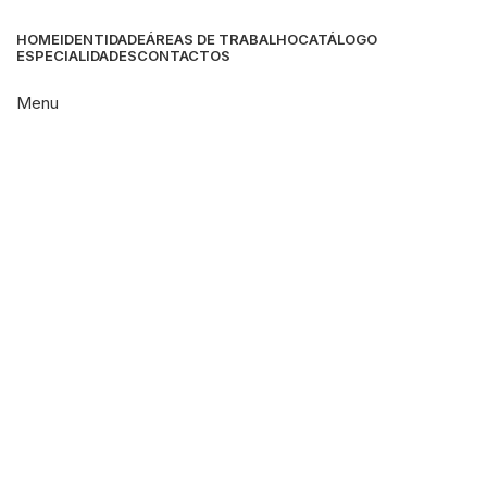
HOME
IDENTIDADE
ÁREAS DE TRABALHO
CATÁLOGO
ESPECIALIDADES
CONTACTOS
Menu
Click to enlarge