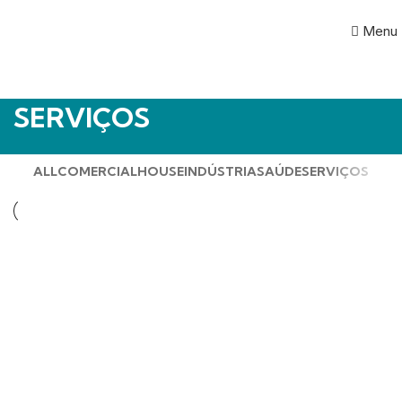
Menu
SERVIÇOS
ALL
COMERCIAL
HOUSE
INDÚSTRIA
SAÚDE
SERVIÇOS
SERVIÇOS
SER5
SERVIÇOS