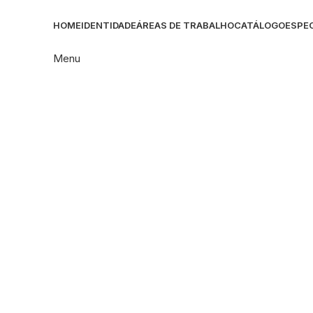
HOME
IDENTIDADE
ÁREAS DE TRABALHO
CATÁLOGO
ESPEC
Menu
Click to enlarge