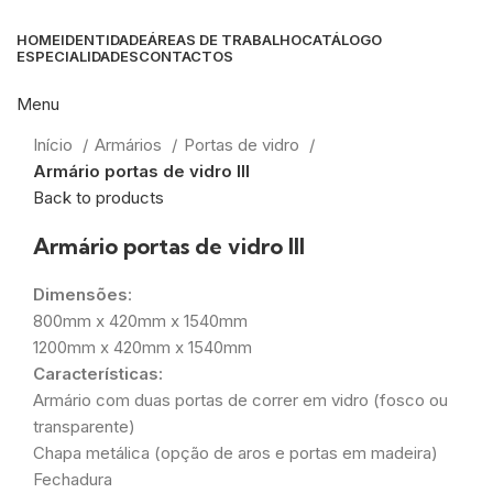
HOME
IDENTIDADE
ÁREAS DE TRABALHO
CATÁLOGO
ESPECIALIDADES
CONTACTOS
Menu
Click to enlarge
Início
Armários
Portas de vidro
Armário portas de vidro III
Back to products
Armário portas de vidro III
Dimensões
:
800mm x 420mm x 1540mm
1200mm x 420mm x 1540mm
Características:
Armário com duas portas de correr em vidro (fosco ou
transparente)
Chapa metálica (opção de aros e portas em madeira)
Fechadura