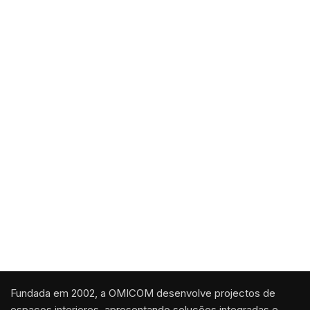
COMERCIAL
C4
COMERCIAL
C3
COMERCIAL
C2
Fundada em 2002, a OMICOM desenvolve projectos de
espaços interiores, apresentando soluções integradas e