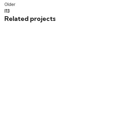
Older
I13
Related projects
COMERCIAL
C12
COMERCIAL
C10
COMERCIAL
C9